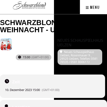
MENU
SCHWARZBLONDE
WEIHNACHT - UELZEN
NEUES SCHAUSPIELHAUS
2023
SON
UELZEN
10
Neues Schauspielhaus
DEZ
Uelzen
, Rosenmauer 9 ,
15:00
(GMT+01:00)
29525 Uelzen, Telefon: 0581
76535 / 0581 8006172
Zeit
10. Dezember 2023 15:00
(GMT+01:00)