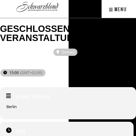
MENU
GESCHLOSSENE
VERANSTALTUNG - DESSAU
2024
Dessau
SAM
13
APR
15:00
(GMT+02:00)
Event Details
Berlin
Zeit