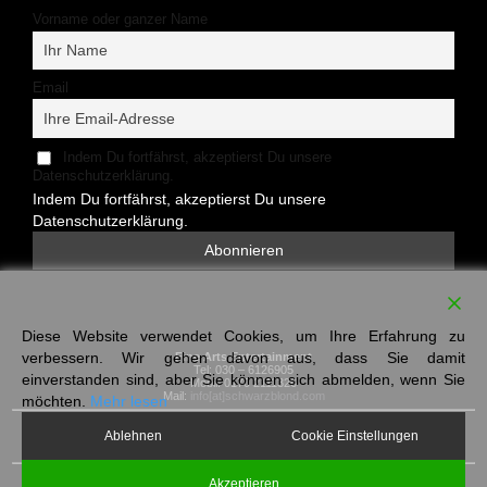
Vorname oder ganzer Name
Email
Indem Du fortfährst, akzeptierst Du unsere
Datenschutzerklärung.
Indem Du fortfährst, akzeptierst Du unsere
Datenschutzerklärung.
Diese Website verwendet Cookies, um Ihre Erfahrung zu
verbessern. Wir gehen davon aus, dass Sie damit
Fine Arts Entertainment
Tel: 030 – 6126905
einverstanden sind, aber Sie können sich abmelden, wenn Sie
Mobil: 0170 2111326
Mail:
info[at]schwarzblond.com
möchten.
Mehr lesen
Schwarzblond.com
Ablehnen
Cookie Einstellungen
info[at]schwarzblond.com
Mobil: 0170 -2111326
Akzeptieren
Copyright © 2019-2023 Schwarzblond.com