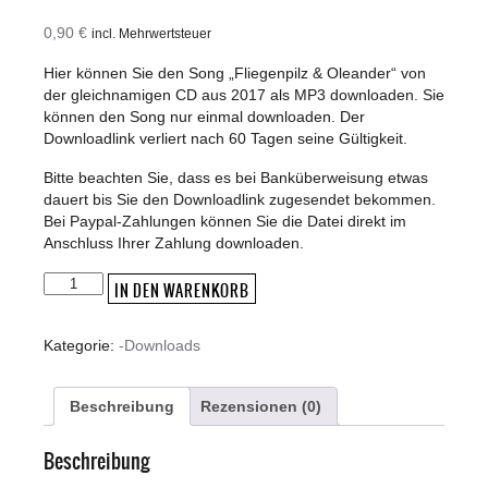
0,90
€
incl. Mehrwertsteuer
Hier können Sie den Song „Fliegenpilz & Oleander“ von
der gleichnamigen CD aus 2017 als MP3 downloaden. Sie
können den Song nur einmal downloaden. Der
Downloadlink verliert nach 60 Tagen seine Gültigkeit.
Bitte beachten Sie, dass es bei Banküberweisung etwas
dauert bis Sie den Downloadlink zugesendet bekommen.
Bei Paypal-Zahlungen können Sie die Datei direkt im
Anschluss Ihrer Zahlung downloaden.
MP3
IN DEN WARENKORB
Download
"Fliegenpilz
Kategorie:
-Downloads
&
Oleander"
2017
Beschreibung
Rezensionen (0)
Menge
Beschreibung