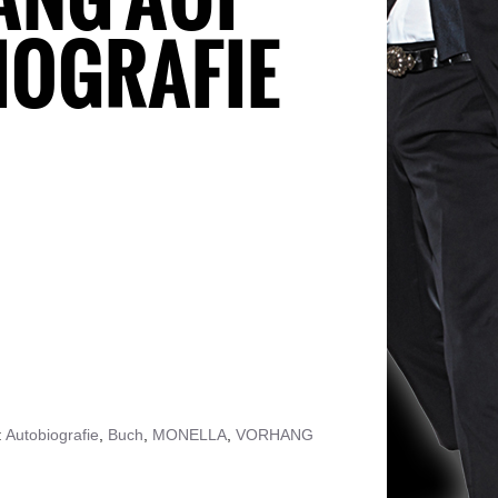
IOGRAFIE
:
Autobiografie
,
Buch
,
MONELLA
,
VORHANG