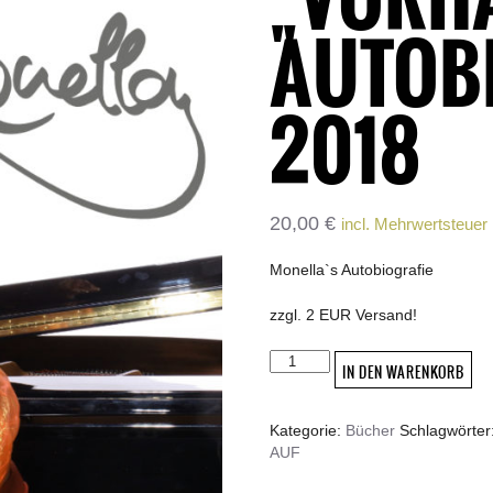
AUTOB
2018
20,00
€
incl. Mehrwertsteuer
Monella`s Autobiografie
zzgl. 2 EUR Versand!
MONELLA
IN DEN WARENKORB
„VORHANG
AUF"
Autobiografie
Kategorie:
Bücher
Schlagwörter
2018
AUF
Menge