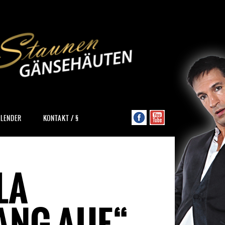
ALENDER
KONTAKT / §
LA
ANG AUF“