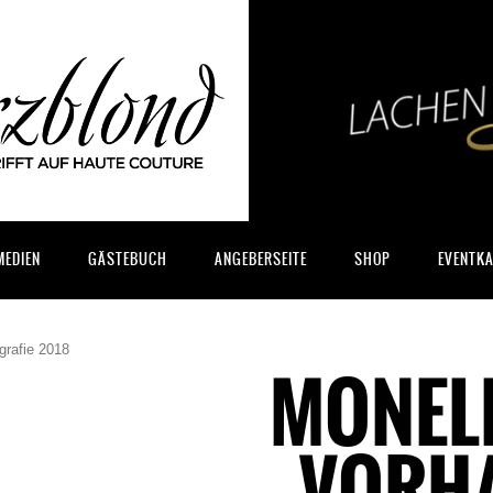
MEDIEN
GÄSTEBUCH
ANGEBERSEITE
SHOP
EVENTK
rafie 2018
MONEL
„VORH