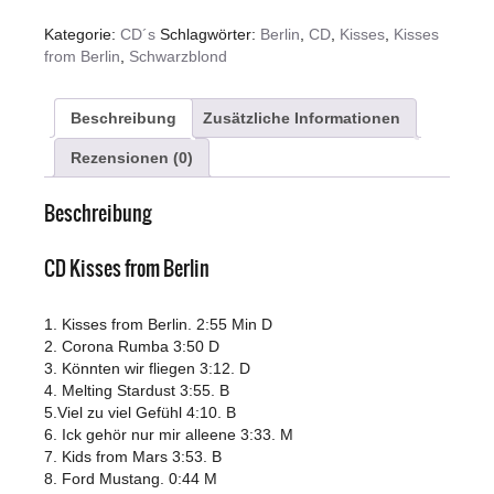
-
Kategorie:
CD´s
Schlagwörter:
Berlin
,
CD
,
Kisses
,
Kisses
Kisses
from Berlin
,
Schwarzblond
from
Berlin
2023
Beschreibung
Zusätzliche Informationen
Menge
Rezensionen (0)
Beschreibung
CD Kisses from Berlin
1. Kisses from Berlin. 2:55 Min D
2. Corona Rumba 3:50 D
3. Könnten wir fliegen 3:12. D
4. Melting Stardust 3:55. B
5.Viel zu viel Gefühl 4:10. B
6. Ick gehör nur mir alleene 3:33. M
7. Kids from Mars 3:53. B
8. Ford Mustang. 0:44 M