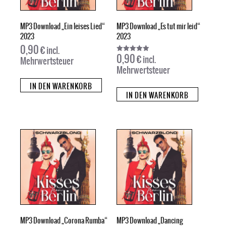
MP3 Download „Ein leises Lied“
MP3 Download „Es tut mir leid“
2023
2023
0,90
€
incl.
0,90
€
incl.
Bewertet mit
Mehrwertsteuer
5.00
Mehrwertsteuer
von 5
IN DEN WARENKORB
IN DEN WARENKORB
MP3 Download „Corona Rumba“
MP3 Download „Dancing