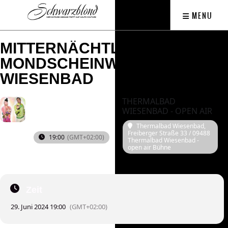
MENU
MITTERNÄCHTLICHE
MONDSCHEINWUNDER -
WIESENBAD
THERMALBAD
2024
SAM
WIESENBAD - OPEN AIR
29
Thermalbad Wiesenbad
,
JUN
Freiberger Straße 33 / 09488
19:00
(GMT+02:00)
Thermalbad Wiesenbad -
open air Bühne
Zeit
29. Juni 2024 19:00
(GMT+02:00)